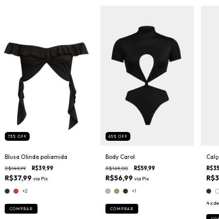
73
%
OFF
65
%
OFF
Blusa Olinda poliamida
Body Carol
Calç
R$149,99
R$39,99
R$169,00
R$59,99
R$35
R$37,99
R$56,99
R$3
via
Pix
via
Pix
+2
+1
4
x d
COMPRAR
COMPRAR