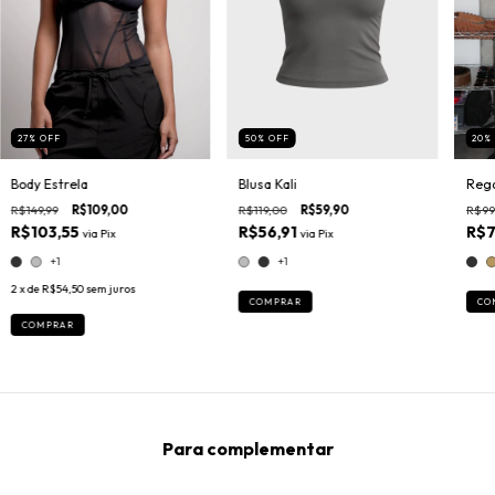
27
%
OFF
50
%
OFF
20
Body Estrela
Blusa Kali
Rega
R$149,99
R$109,00
R$119,00
R$59,90
R$99
R$103,55
R$56,91
R$7
via
Pix
via
Pix
+1
+1
2
x de
R$54,50
sem juros
COMPRAR
CO
COMPRAR
Para complementar