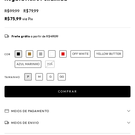
R$99,99
R$79,99
R$75,99
via
Pix
Frete grátis
a partir de
R$499,99
OFF WHITE
YELLOW BUTTER
COR
AZUL MARINHO
POÁ
P
M
G
GG
TAMANHO
MEIOS DE PAGAMENTO
MEIOS DE ENVIO