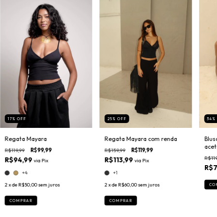
17
%
OFF
25
%
OFF
34
Regata Mayara
Regata Mayara com renda
Blus
acet
R$119,99
R$99,99
R$159,99
R$119,99
R$119
R$94,99
R$113,99
via
Pix
via
Pix
R$7
+4
+1
2
x de
R$50,00
sem juros
2
x de
R$60,00
sem juros
CO
COMPRAR
COMPRAR