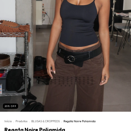
20
%
OFF
Início
.
Produtos
.
BLUSAS & CROPPEDS
.
Regata Noire Poliamida
Regata Noire Poliamida