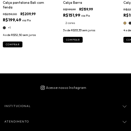
Calça pantalona Bali com
Calça Barra
Calç
fenda
R$199,99
R$159,99
R$22
R$259,00
R$209,99
R$151,99
R$1
via
Pix
R$199,49
via
Pix
2 cores
+1
3
x de
R$53,33
sem juros
4
x d
4
x de
R$52,50
sem juros
COMPRAR
CO
COMPRAR
INSTITUCIONAL
ATENDIMENTO