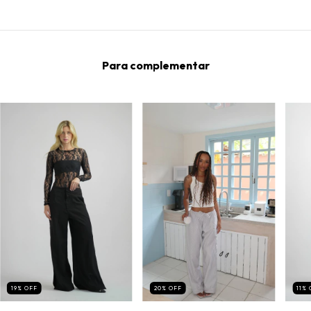
Para complementar
19
%
OFF
20
%
OFF
11
%