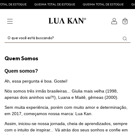
TAL DE ESTOQUE
QUEIMA TOTAL DE ESTOQUE
QUEIMA TOTAL DE ESTOQUE
QUE
0
Quem Somos
Quem somos?
Ah, essa pergunta é boa. Gostei!
Nós somos três irmãs brasileiras... Giulia mais velha (1998,
apenas dois aninhos vai?!), Luana e Maitê, gêmeas (2000).
Sem muita experiência, porém com muito amor e determinação,
em 2017, começamos nossa marca: Lua Kan.
Assim, iniciou-se nossa jornada, cheia de aprendizados, sempre
com o intuito de inspirar... Vá atrás dos seus sonhos e confie em