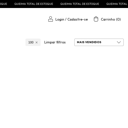
QUEIMA TOTAL DE ESTOQUE
QUEIMA TOTAL DE ESTOQUE
QUEIMA TOTAL DE E
Login
/
Cadastre-se
Carrinho
(
0
)
Limpar filtros
100