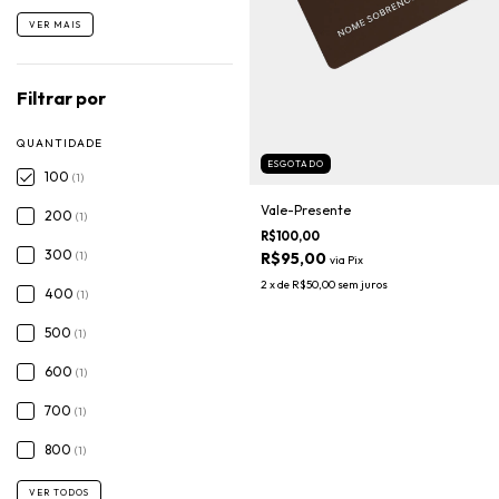
VER MAIS
Filtrar por
QUANTIDADE
ESGOTADO
100
(1)
Vale-Presente
200
(1)
R$100,00
300
(1)
R$95,00
via
Pix
2
x de
R$50,00
sem juros
400
(1)
500
(1)
600
(1)
700
(1)
800
(1)
VER TODOS