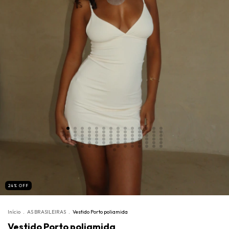
24
%
OFF
Início
.
AS BRASILEIRAS
.
Vestido Porto poliamida
Vestido Porto poliamida