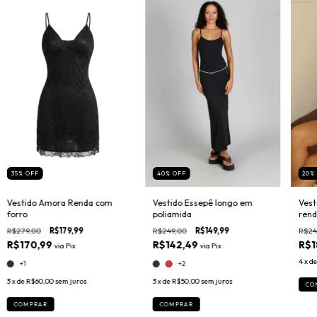
35
%
OFF
40
%
OFF
20
Vestido Amora Renda com
Vestido Essepê longo em
Vest
forro
poliamida
rend
R$279,00
R$179,99
R$249,00
R$149,99
R$24
R$170,99
R$142,49
R$1
via
Pix
via
Pix
4
x d
+1
+2
3
x de
R$60,00
sem juros
3
x de
R$50,00
sem juros
CO
COMPRAR
COMPRAR