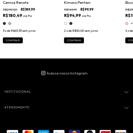
Camisa Renata
Kimono Pentani
Blus
R$299,00
R$189,99
R$169,99
R$99,99
R$23
R$180,49
R$94,99
R$1
via
Pix
via
Pix
+
3
x de
R$63,33
sem juros
2
x de
R$50,00
sem juros
4
x d
COMPRAR
COMPRAR
CO
INSTITUCIONAL
ATENDIMENTO