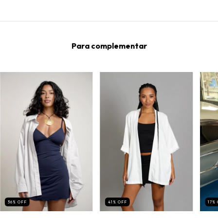
Para complementar
36
%
OFF
41
%
OFF
17
%