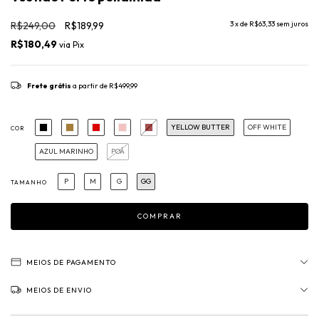
R$249,00
R$189,99
3
x de
R$63,33
sem juros
R$180,49
via
Pix
Frete grátis
a partir de
R$499,99
YELLOW BUTTER
OFF WHITE
COR
AZUL MARINHO
POÁ
P
M
G
GG
TAMANHO
MEIOS DE PAGAMENTO
MEIOS DE ENVIO