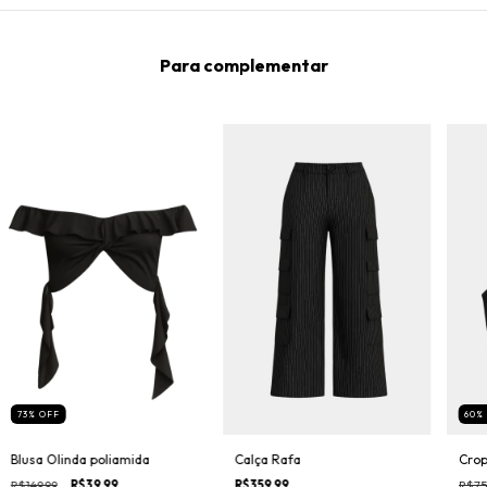
Para complementar
73
%
OFF
60
Blusa Olinda poliamida
Calça Rafa
Crop
R$149,99
R$39,99
R$359,99
R$75