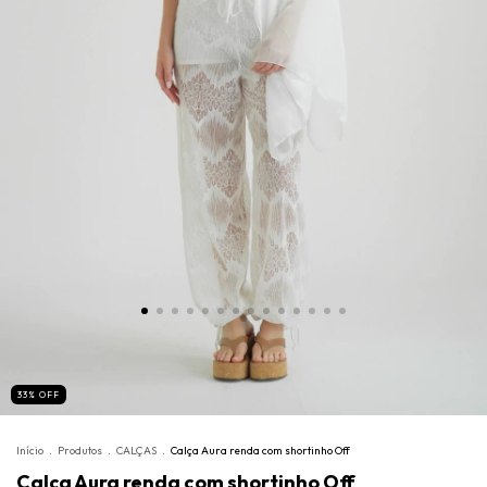
33
%
OFF
Início
.
Produtos
.
CALÇAS
.
Calça Aura renda com shortinho Off
Calça Aura renda com shortinho Off