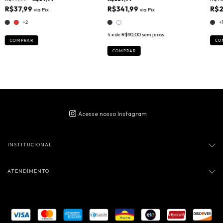
R$37,99
R$341,99
R$2
via
Pix
via
Pix
+2
+
4
x de
R$90,00
sem juros
COMPRAR
CO
COMPRAR
INSTITUCIONAL
ATENDIMENTO