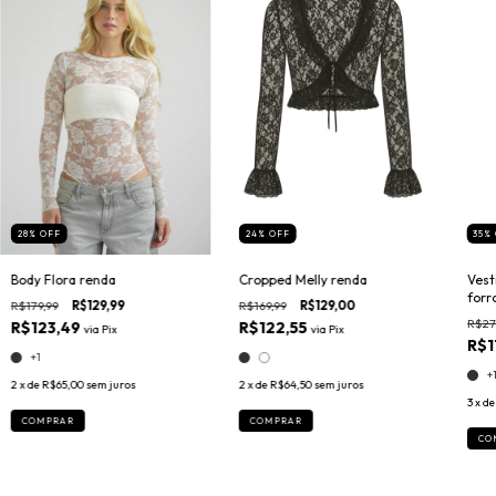
28
%
OFF
24
%
OFF
35
%
Body Flora renda
Cropped Melly renda
Vest
forr
R$179,99
R$129,99
R$169,99
R$129,00
R$27
R$123,49
R$122,55
via
Pix
via
Pix
R$1
+1
+
2
x de
R$65,00
sem juros
2
x de
R$64,50
sem juros
3
x d
COMPRAR
COMPRAR
CO