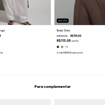
25
%
OFF
onga
Body Gola
9
R$159,00
R$119,00
R$113,05
via
Pix
+3
ros
2
x de
R$59,50
sem juros
Para complementar