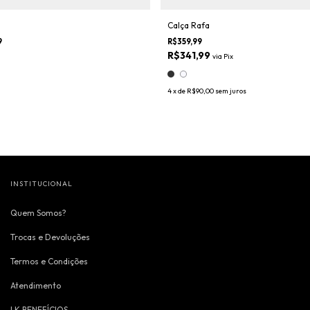
Calça Rafa
9
R$359,99
R$341,99
via
Pix
4
x de
R$90,00
sem juros
INSTITUCIONAL
Quem Somos?
Trocas e Devoluções
Termos e Condições
Atendimento
LK BENEFÍCIOS