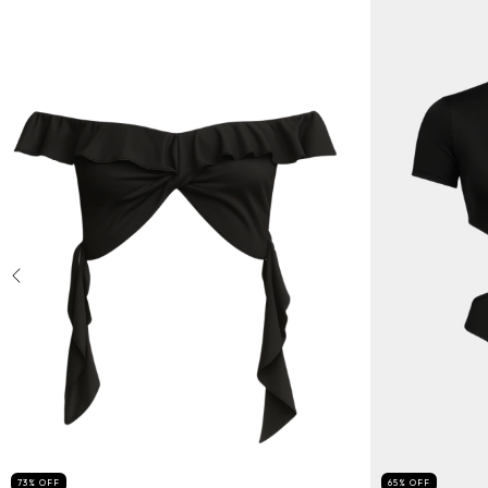
73
%
OFF
65
%
OFF