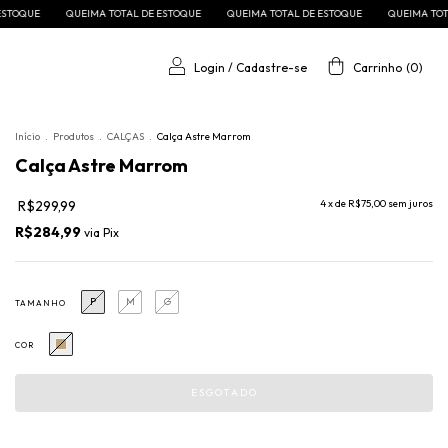
L DE ESTOQUE
QUEIMA TOTAL DE ESTOQUE
QUEIMA TOTAL DE ESTOQUE
QUEIM
Login
/
Cadastre-se
Carrinho
(
0
)
Início
.
Produtos
.
CALÇAS
.
Calça Astre Marrom
Calça Astre Marrom
R$299,99
4
x de
R$75,00
sem juros
R$284,99
via
Pix
P
M
G
TAMANHO
COR