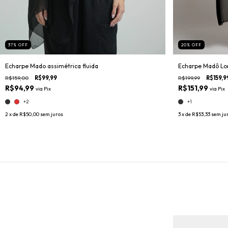
37
%
OFF
20
%
OFF
Echarpe Mado assimétrica fluida
Echarpe Madô L
R$159,00
R$99,99
R$199,99
R$159,9
R$94,99
R$151,99
via
Pix
via
Pix
+2
+1
2
x de
R$50,00
sem juros
3
x de
R$53,33
sem ju