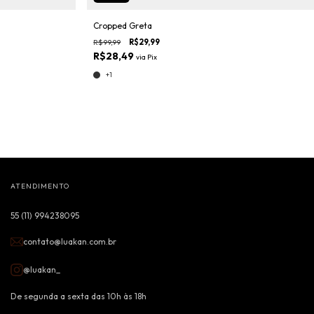
Cropped Greta
R$99,99
R$29,99
R$28,49
via
Pix
+1
ATENDIMENTO
55 (11) 994238095
contato@luakan.com.br
@luakan_
De segunda a sexta das 10h às 18h