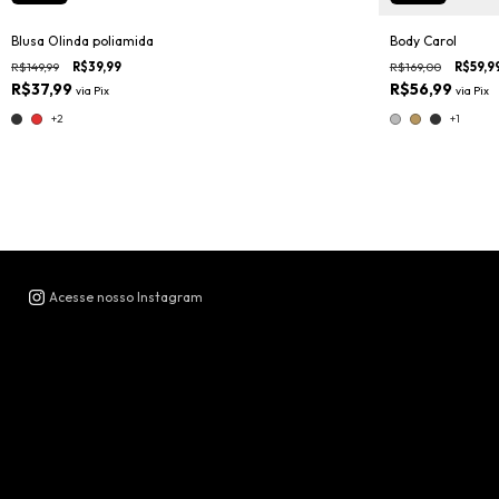
Blusa Olinda poliamida
Body Carol
R$149,99
R$39,99
R$169,00
R$59,9
R$37,99
R$56,99
via
Pix
via
Pix
+2
+1