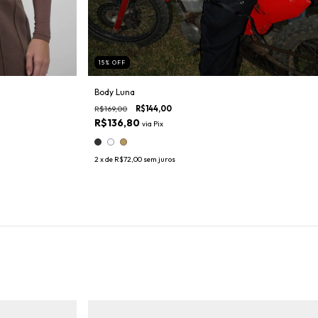
15
%
OFF
Body Luna
R$169,00
R$144,00
R$136,80
via
Pix
2
x de
R$72,00
sem juros