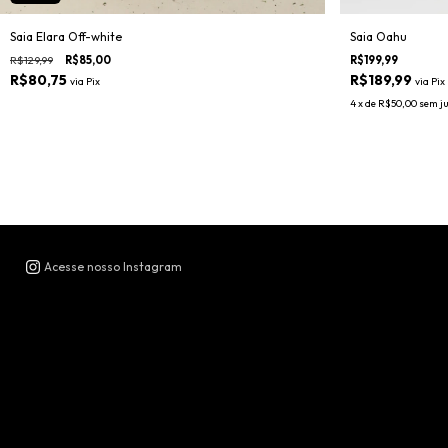
Saia Elara Off-white
Saia Oahu
R$129,99
R$85,00
R$199,99
R$80,75
R$189,99
via
Pix
via
Pix
4
x de
R$50,00
sem j