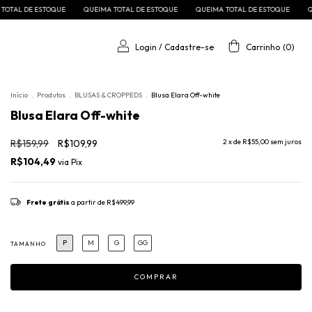
 DE ESTOQUE
QUEIMA TOTAL DE ESTOQUE
QUEIMA TOTAL DE ESTOQUE
QUEIMA
Login
/
Cadastre-se
Carrinho
(
0
)
Início
.
Produtos
.
BLUSAS & CROPPEDS
.
Blusa Elara Off-white
Blusa Elara Off-white
R$159,99
R$109,99
2
x de
R$55,00
sem juros
R$104,49
via
Pix
Frete grátis
a partir de
R$499,99
P
M
G
GG
TAMANHO