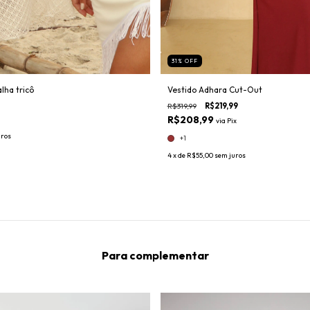
31
%
OFF
ha tricô
Vestido Adhara Cut-Out
R$319,99
R$219,99
R$208,99
via
Pix
uros
+1
4
x de
R$55,00
sem juros
Para complementar