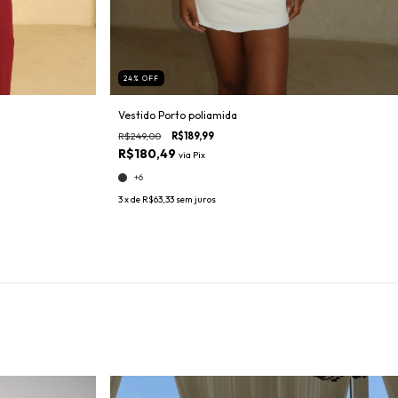
24
%
OFF
Vestido Porto poliamida
R$249,00
R$189,99
R$180,49
via
Pix
+6
3
x de
R$63,33
sem juros