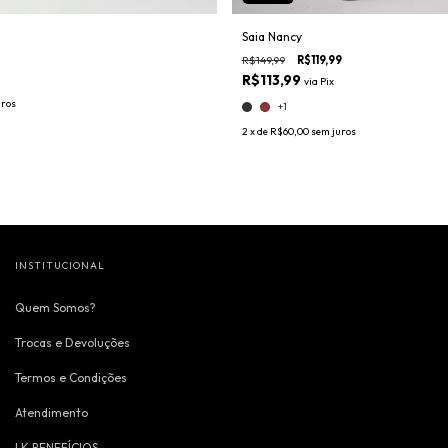
Saia Nancy
R$149,99
R$119,99
R$113,99
via
Pix
uros
+1
2
x de
R$60,00
sem juros
INSTITUCIONAL
Quem Somos?
Trocas e Devoluções
Termos e Condições
Atendimento
LK BENEFÍCIOS