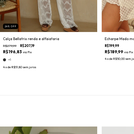
26
%
OFF
Calça Bellatrix renda e alfaiataria
Echarpe Mado mal
R$279,99
R$207,19
R$199,99
R$196,83
R$189,99
via
Pix
via
Pix
4
x de
R$50,00
sem j
+1
4
x de
R$51,80
sem juros